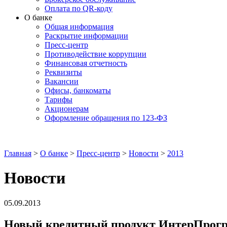
Оплата по QR-коду
О банке
Общая информация
Раскрытие информации
Пресс-центр
Противодействие коррупции
Финансовая отчетность
Реквизиты
Вакансии
Офисы, банкоматы
Тарифы
Акционерам
Оформление обращения по 123-ФЗ
Главная
>
О банке
>
Пресс-центр
>
Новости
>
2013
Новости
05.09.2013
Новый кредитный продукт ИнтерПрогр