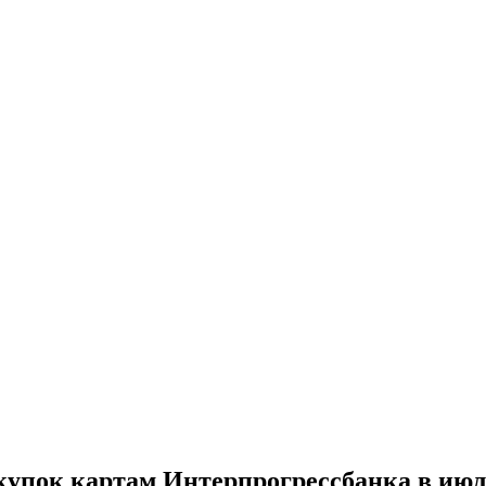
купок картам Интерпрогрессбанка в июле