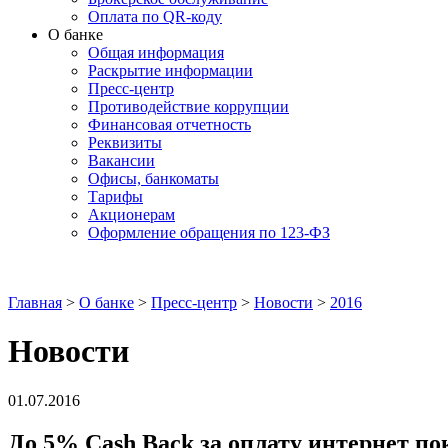
Оплата по QR-коду
О банке
Общая информация
Раскрытие информации
Пресс-центр
Противодействие коррупции
Финансовая отчетность
Реквизиты
Вакансии
Офисы, банкоматы
Тарифы
Акционерам
Оформление обращения по 123-ФЗ
Главная
>
О банке
>
Пресс-центр
>
Новости
>
2016
Новости
01.07.2016
До 5% Cash Back за оплату интернет по