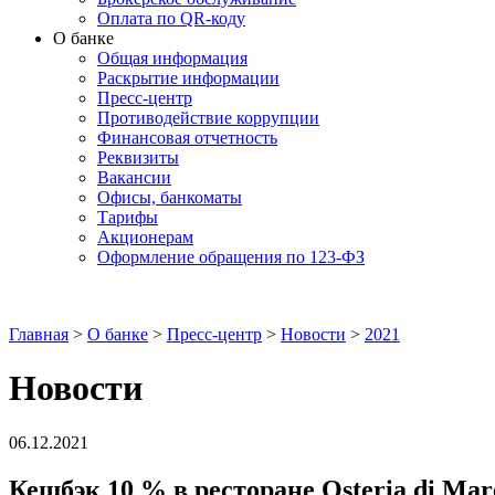
Оплата по QR-коду
О банке
Общая информация
Раскрытие информации
Пресс-центр
Противодействие коррупции
Финансовая отчетность
Реквизиты
Вакансии
Офисы, банкоматы
Тарифы
Акционерам
Оформление обращения по 123-ФЗ
Главная
>
О банке
>
Пресс-центр
>
Новости
>
2021
Новости
06.12.2021
Кешбэк 10 % в ресторане Osteria di M