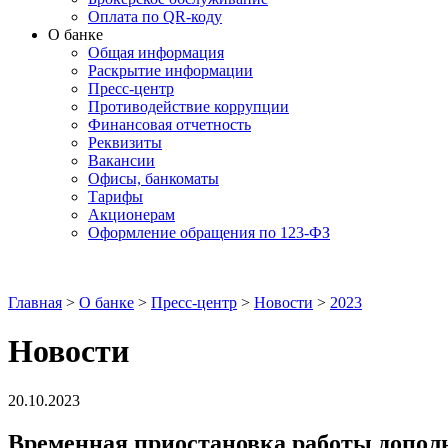
Оплата по QR-коду
О банке
Общая информация
Раскрытие информации
Пресс-центр
Противодействие коррупции
Финансовая отчетность
Реквизиты
Вакансии
Офисы, банкоматы
Тарифы
Акционерам
Оформление обращения по 123-ФЗ
Главная
>
О банке
>
Пресс-центр
>
Новости
>
2023
Новости
20.10.2023
Временная приостановка работы допол