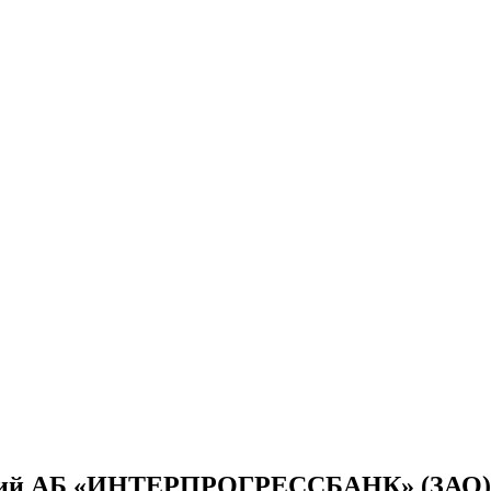
акций АБ «ИНТЕРПРОГРЕССБАНК» (ЗАО)