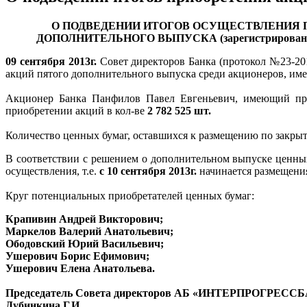
О ПОДВЕДЕНИИ ИТОГОВ ОСУЩЕСТВЛЕНИЯ
ДОПОЛНИТЕЛЬНОГО ВЫПУСКА
(зарегистрирован
09 сентября 2013г.
Совет директоров Банка (протокол №23-2013
акций пятого дополнительного выпуска среди акционеров, им
Акционер Банка Панфилов Павел Евгеньевич, имеющий преи
приобретении акций в кол-ве
2 782 525 шт.
Количество ценных бумаг, оставшихся к размещению по закрыт
В соответствии с решением о дополнительном выпуске ценных
осуществления, т.е.
с 10 сентября 2013г.
начинается размещения
Круг потенциальных приобретателей ценных бумаг:
Крапивин Андрей Викторович;
Маркелов Валерий Анатольевич;
Ободовский Юрий Васильевич;
Ушерович Борис Ефимович;
Ушерович Елена Анатольева.
Председатель Совета директоров
АБ «ИНТЕРПРОГРЕССБА
Дубинкина Г.И.