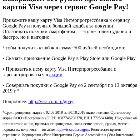
картой Visa через сервис Google Pay!
Привяжите вашу карту Visa Интерпрогрессбанка к сервису
Google Pay и получите большой кэшбэк за покупки!
Оплачивать покупки смартфоном — это не только удобно и
быстро, но и выгодно.
Чтобы получить кэшбэк в сумме 500 рублей необходимо:
• Скачать приложение Google Pay в Play Store или Google Play.
• Привязать к нему карту Visa Интерпрогрессбанка и
зарегистрироваться в
акции
.
• Совершать покупки с Google Pay со 2 сентября по 13 октября
2019 г.*
Подробнее:
http://visa.com.ru/gpay
*Срок проведения акции: с 02.09.2019 по 30.10.2019 включительно. Организатор
акции: ООО «Прогрешен» (ОГРН 1087746798370, ИНН 7725641460). Подробнее об
организаторе акции, правилах ее проведения, количестве призов, сроках, месте и
порядке их получения —на сайте
http://visa.com.ru/gpay
. Количество призов
ограничено. Корпорация «Виза Интернэшнл Сервис Ассосиэйшн» (Visa International