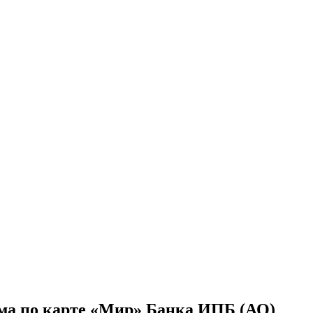
ома по карте «Мир» Банка ИПБ (АО)