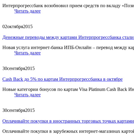
Интерпрогрессбанк возобновил прием средств по вкладу «Пози
Читать далее
02
октября
2015
Денежные переводы между картами Интерпрогрессбанка стали
Новая услуга интернет-банка ИПБ-Онлайн – перевод между карт
Читать далее
30
сентября
2015
Cash Back до 5% по картам Интерпрогрессбанка в октябре
Новые категории бонусов по картам Visa Platinum Cash Back Ин
Читать далее
30
сентября
2015
Оплачивайте покупки в иностранных торговых точках картами 
Оплачивайте покупки в зарубежных интернет-магазинах картой