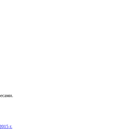
есами.
015 г.